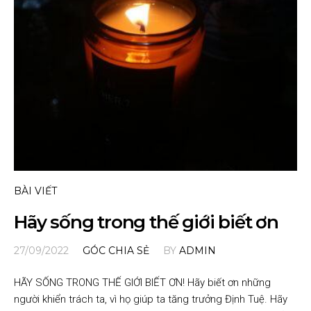
BÀI VIẾT
Hãy sống trong thế giới biết ơn
27/09/2022
GÓC CHIA SẺ
BY
ADMIN
HÃY SỐNG TRONG THẾ GIỚI BIẾT ƠN! Hãy biết ơn những
người khiển trách ta, vì họ giúp ta tăng trưởng Định Tuệ. Hãy