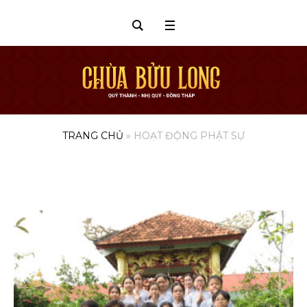
TRANG CHỦ
»
HOẠT ĐỘNG PHẬT SỰ