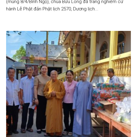
(mùng 8/4/Bính Ngọ), chùa Bửu Long đã trang nghiêm cử
hành Lễ Phật đản Phật lịch 2570, Dương lịch...