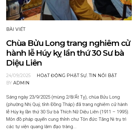
BÀI VIẾT
Chùa Bửu Long trang nghiêm cử
hành lễ Húy kỵ lần thứ 30 Sư bà
Diệu Liên
24/09/2025
HOẠT ĐỘNG PHẬT SỰ
,
TIN NỔI BẬT
BY
ADMIN
Sáng ngày 23/9/2025 (mùng 2/8/Ất Tỵ), chùa Bửu Long
(phường Nhị Quý, tỉnh Đồng Tháp) đã trang nghiêm cử hành
lễ Húy kỵ lần thứ 30 Sư bà Thích Nữ Diệu Liên (1911 – 1995).
Môn đồ pháp quyến cung thỉnh chư Tôn đức Tăng Ni trụ trì
các tự viện quang lâm đạo tràng...