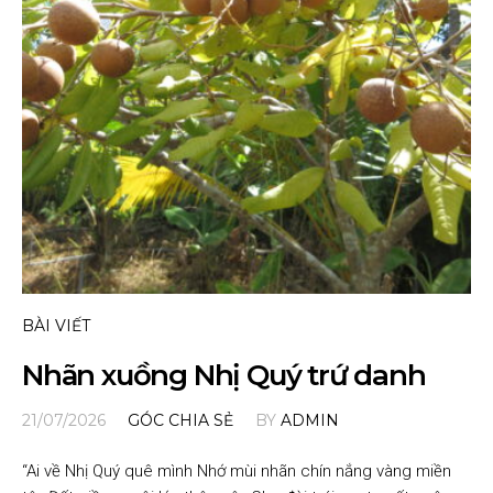
BÀI VIẾT
Nhãn xuồng Nhị Quý trứ danh
21/07/2026
GÓC CHIA SẺ
BY
ADMIN
“Ai về Nhị Quý quê mình Nhớ mùi nhãn chín nắng vàng miền