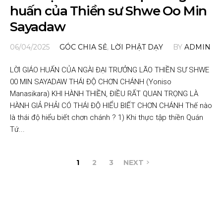
huấn của Thiền sư Shwe Oo Min
Sayadaw
06/04/2025
GÓC CHIA SẺ
,
LỜI PHẬT DẠY
BY
ADMIN
LỜI GIÁO HUẤN CỦA NGÀI ĐẠI TRƯỞNG LÃO THIỀN SƯ SHWE
00 MIN SAYADAW THÁI ĐỘ CHƠN CHÁNH (Yoniso
Manasikara) KHI HÀNH THIỀN, ĐIỀU RẤT QUAN TRỌNG LÀ
HÀNH GIẢ PHẢI CÓ THÁI ĐỘ HIỂU BIẾT CHƠN CHÁNH Thế nào
là thái độ hiểu biết chơn chánh ? 1) Khi thực tập thiền Quán
Tứ...
1
2
3
NEXT