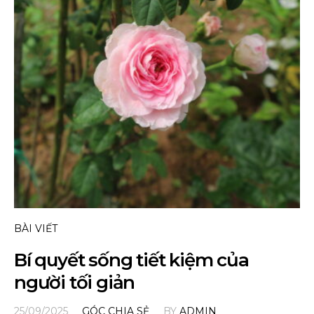
BÀI VIẾT
Bí quyết sống tiết kiệm của
người tối giản
25/09/2025
GÓC CHIA SẺ
BY
ADMIN