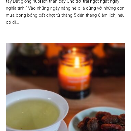
tây Đất giồng nuôi lớn thân cây Cho đời trái ngọt ngất ngây
nghĩa tình.” Vào những ngày nắng hè oi ả cùng với những cơn
mưa bong bóng bất chợt từ tháng 5 đến tháng 6 âm lịch, nếu
có đi...