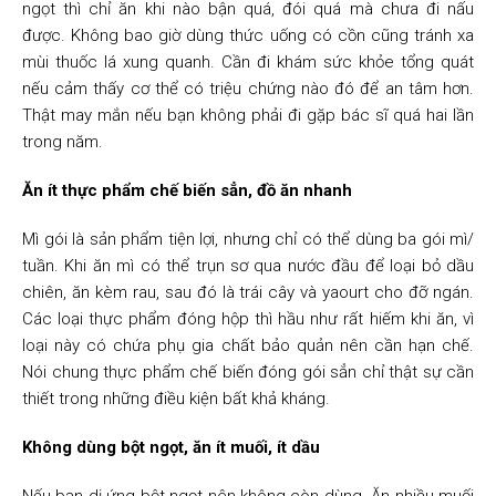
ngọt thì chỉ ăn khi nào bận quá, đói quá mà chưa đi nấu
được. Không bao giờ dùng thức uống có cồn cũng tránh xa
mùi thuốc lá xung quanh. Cần đi khám sức khỏe tổng quát
nếu cảm thấy cơ thể có triệu chứng nào đó để an tâm hơn.
Thật may mắn nếu bạn không phải đi gặp bác sĩ quá hai lần
trong năm.
Ăn ít thực phẩm chế biến sẳn, đồ ăn nhanh
Mì gói là sản phẩm tiện lợi, nhưng chỉ có thể dùng ba gói mì/
tuần. Khi ăn mì có thể trụn sơ qua nước đầu để loại bỏ dầu
chiên, ăn kèm rau, sau đó là trái cây và yaourt cho đỡ ngán.
Các loại thực phẩm đóng hộp thì hầu như rất hiếm khi ăn, vì
loại này có chứa phụ gia chất bảo quản nên cần hạn chế.
Nói chung thực phẩm chế biến đóng gói sẳn chỉ thật sự cần
thiết trong những điều kiện bất khả kháng.
Không dùng bột ngọt, ăn ít muối, ít dầu
Nếu bạn dị ứng bột ngọt nên không còn dùng. Ăn nhiều muối