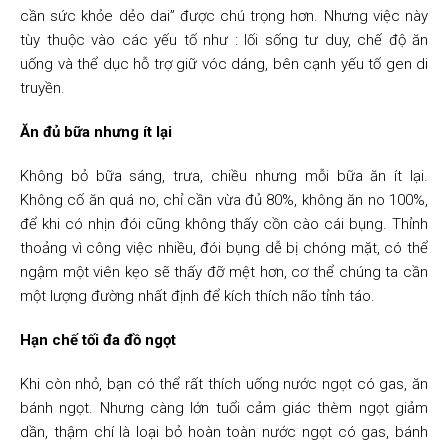
cần sức khỏe dẻo dai” được chú trọng hơn. Nhưng việc này
tùy thuộc vào các yếu tố như : lối sống tư duy, chế độ ăn
uống và thể dục hỗ trợ giữ vóc dáng, bên cạnh yếu tố gen di
truyền.
Ăn đủ bữa nhưng ít lại
Không bỏ bữa sáng, trưa, chiều nhưng mỗi bữa ăn ít lại.
Không cố ăn quá no, chỉ cần vừa đủ 80%, không ăn no 100%,
để khi có nhịn đói cũng không thấy cồn cào cái bụng. Thỉnh
thoảng vì công việc nhiều, đói bụng dễ bị chóng mặt, có thể
ngậm một viên kẹo sẽ thấy đỡ mệt hơn, cơ thể chúng ta cần
một lượng đường nhất định để kích thích não tỉnh táo.
Hạn chế tối đa đồ ngọt
Khi còn nhỏ, bạn có thể rất thích uống nước ngọt có gas, ăn
bánh ngọt. Nhưng càng lớn tuổi cảm giác thèm ngọt giảm
dần, thậm chí là loại bỏ hoàn toàn nước ngọt có gas, bánh