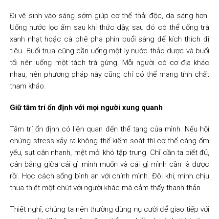
Đi vệ sinh vào sáng sớm giúp cơ thể thải độc, da sáng hơn.
Uống nước lọc ấm sau khi thức dậy, sau đó có thể uống trà
xanh nhạt hoặc cà phê pha phin buổi sáng để kích thích đi
tiêu. Buổi trưa cũng cần uống một ly nước thảo dược và buổi
tối nên uống một tách trà gừng. Mỗi người có cơ địa khác
nhau, nên phương pháp này cũng chỉ có thể mang tính chất
tham khảo.
Giữ tâm trí ổn định với mọi người xung quanh
Tâm trí ổn định có liên quan đến thể tạng của mình. Nếu hội
chứng stress xảy ra không thể kiểm soát thì cơ thể càng ốm
yếu, sụt cân nhanh, mệt mỏi khó tập trung. Chỉ cần ta biết đủ,
cân bằng giữa cái gì mình muốn và cái gì mình cần là được
rồi. Học cách sống bình an với chính mình. Đôi khi, mình chịu
thua thiệt một chút với người khác mà cảm thấy thanh thản.
Thiết nghĩ, chúng ta nên thường dùng nụ cười để giao tiếp với