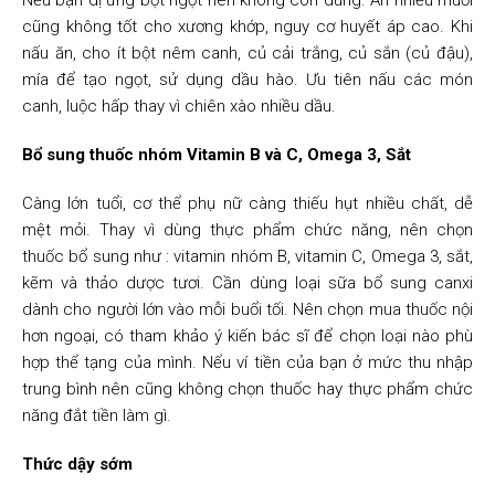
cũng không tốt cho xương khớp, nguy cơ huyết áp cao. Khi
nấu ăn, cho ít bột nêm canh, củ cải trắng, củ sắn (củ đậu),
mía để tạo ngọt, sử dụng dầu hào. Ưu tiên nấu các món
canh, luộc hấp thay vì chiên xào nhiều dầu.
Bổ sung thuốc nhóm Vitamin B và C, Omega 3, Sắt
Càng lớn tuổi, cơ thể phụ nữ càng thiếu hụt nhiều chất, dễ
mệt mỏi. Thay vì dùng thực phẩm chức năng, nên chọn
thuốc bổ sung như : vitamin nhóm B, vitamin C, Omega 3, sắt,
kẽm và thảo dược tươi. Cần dùng loại sữa bổ sung canxi
dành cho người lớn vào mỗi buổi tối. Nên chọn mua thuốc nội
hơn ngoại, có tham khảo ý kiến bác sĩ để chọn loại nào phù
hợp thể tạng của mình. Nếu ví tiền của bạn ở mức thu nhập
trung bình nên cũng không chọn thuốc hay thực phẩm chức
năng đắt tiền làm gì.
Thức dậy sớm