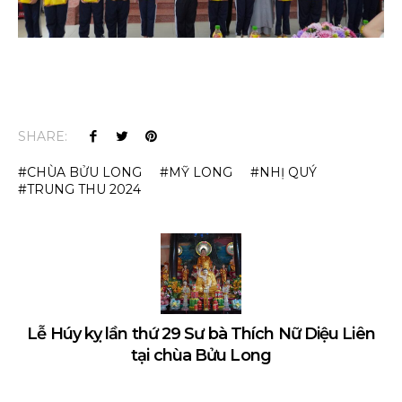
SHARE:
CHÙA BỬU LONG
MỸ LONG
NHỊ QUÝ
TRUNG THU 2024
Lễ Húy kỵ lần thứ 29 Sư bà Thích Nữ Diệu Liên
tại chùa Bửu Long