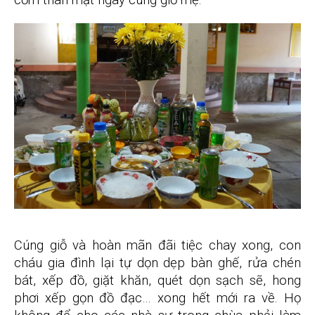
cơm thân mật ngày cúng giỗ mẹ.
Cúng giỗ và hoàn mãn đãi tiệc chay xong, con
cháu gia đình lại tự dọn dẹp bàn ghế, rửa chén
bát, xếp đồ, giặt khăn, quét dọn sạch sẽ, hong
phơi xếp gọn đồ đạc… xong hết mới ra về. Họ