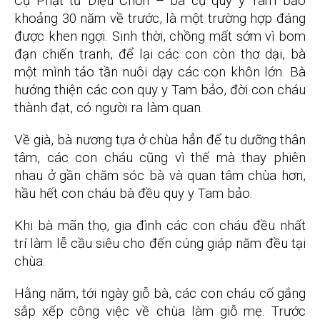
Cụ Phật tử Diệu Chơn – bà cụ quy y Tam bảo
khoảng 30 năm về trước, là một trường hợp đáng
được khen ngợi. Sinh thời, chồng mất sớm vì bom
đạn chiến tranh, để lại các con còn thơ dại, bà
một mình tảo tần nuôi dạy các con khôn lớn. Bà
hướng thiện các con quy y Tam bảo, đời con cháu
thành đạt, có người ra làm quan.
Về già, bà nương tựa ở chùa hẳn để tu dưỡng thân
tâm, các con cháu cũng vì thế mà thay phiên
nhau ở gần chăm sóc bà và quan tâm chùa hơn,
hầu hết con cháu bà đều quy y Tam bảo.
Khi bà mãn thọ, gia đình các con cháu đều nhất
trí làm lễ cầu siêu cho đến cúng giáp năm đều tại
chùa.
Hằng năm, tới ngày giỗ bà, các con cháu cố gắng
sắp xếp công việc về chùa làm giỗ mẹ. Trước