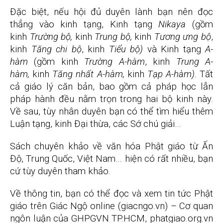
Đặc biệt, nếu hội đủ duyên lành bạn nên đọc
thẳng vào kinh tạng, Kinh tạng
Nikaya
(gồm
kinh
Trường bộ,
kinh
Trung bộ,
kinh
Tương ưng bộ
,
kinh
Tăng chi bộ
, kinh
Tiểu bộ)
và Kinh tạng
A-
hàm
(gồm kinh
Trường A-hàm
, kinh
Trung A-
hàm,
kinh
Tăng nhất A-hàm,
kinh
Tạp A-hàm).
Tất
cả giáo lý căn bản, bao gồm cả pháp học lẫn
pháp hành đều nằm trọn trong hai bộ kinh này.
Về sau, tùy nhân duyên bạn có thể tìm hiểu thêm
Luận tạng, kinh Đại thừa, các Sớ chú giải…
Sách chuyên khảo về văn hóa Phật giáo từ Ấn
Độ, Trung Quốc, Việt Nam… hiện có rất nhiều, bạn
cứ tùy duyên tham khảo.
Về thông tin, bạn có thể đọc và xem tin tức Phật
giáo trên Giác Ngộ online (giacngo.vn) – Cơ quan
ngôn luận của GHPGVN TP.HCM, phatgiao.org.vn