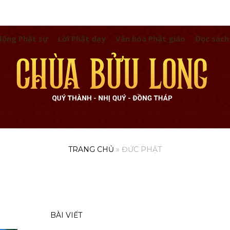
động Phật sự
Lời Phật dạy
Văn hóa Phật giáo
Đọc sách
TRANG CHỦ
»
ĐỨC PHẬT
BÀI VIẾT