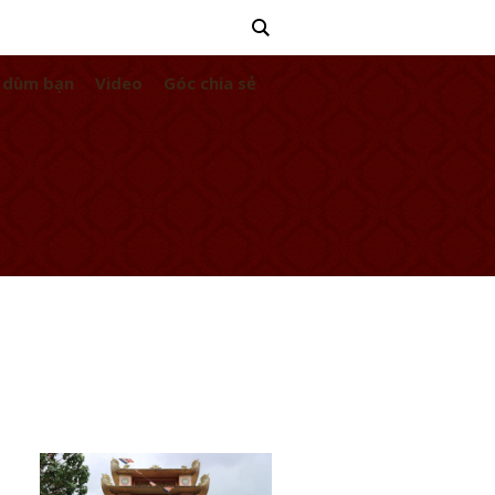
 dùm bạn
Video
Góc chia sẻ