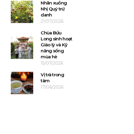
Nhãn xuồng
Nhị Quý trứ
danh
21/07/2026
Chùa Bửu
Long sinh hoạt
Giáo lý và Kỹ
năng sống
mùa hè
15/07/2026
Vị trà trong
tâm
17/06/2026