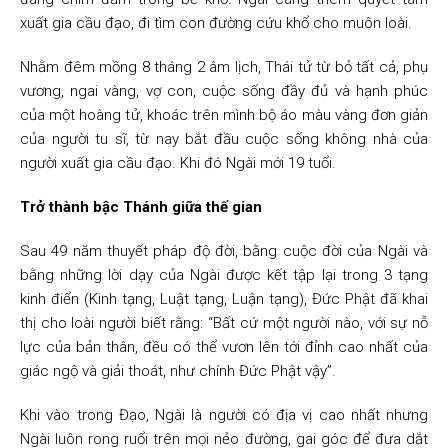
xuất gia cầu đạo, đi tìm con đường cứu khổ cho muôn loài.
Nhằm đêm mồng 8 tháng 2 âm lịch, Thái tử từ bỏ tất cả, phụ
vương, ngai vàng, vợ con, cuộc sống đầy đủ và hạnh phúc
của một hoàng tử, khoác trên mình bộ áo màu vàng đơn giản
của người tu sĩ, từ nay bắt đầu cuộc sống không nhà của
người xuất gia cầu đạo. Khi đó Ngài mới 19 tuổi.
Trở thành bậc Thánh giữa thế gian
Sau 49 năm thuyết pháp độ đời, bằng cuộc đời của Ngài và
bằng những lời dạy của Ngài được kết tập lại trong 3 tạng
kinh điển (Kinh tạng, Luật tạng, Luận tạng), Đức Phật đã khai
thị cho loài người biết rằng: “Bất cứ một người nào, với sự nỗ
lực của bản thân, đều có thể vươn lên tới đỉnh cao nhất của
giác ngộ và giải thoát, như chính Đức Phật vậy”.
Khi vào trong Đạo, Ngài là người có địa vị cao nhất nhưng
Ngài luôn rong ruổi trên mọi nẻo đường, gai góc để đưa dắt