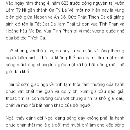
Vào ngày rằm tháng 4, năm 623 trước công nguyên tại vườn
Lâm Tỳ Ni gần thành Ca Tỳ La Vệ, một nơi hiện nay là vùng
biên giới giữa Nepan và Ấn Độ. Đức Phật Thích Ca đã giáng
sinh có tên là Tất Đạt Đa, làm Thái tử con vua Tịnh Phạn và
Hoàng hậu Ma Da. Vua Tịnh Phạn trị vì một vương quốc nhỏ
của bộ tộc Thích Ca.
Thế nhưng, với thời gian, do suy tư sâu sắc và lòng thương
người bẩm sinh, Thái tử không thể nào cam tâm một mình
sống mãi trong nhung lụa, giữa một xã hội bất công, một thế
giới đau khổ.
Thái tử sớm giác ngộ về tính tạm thời, tầm thường của hạnh
phúc vật chất thế gian và có ý chí xuất gia cầu đạo giải
thoát, tìm ra con đường cứu vớt chúng sinh ra khỏi già, đau,
chết và mọi nỗi bất hạnh khác của đời người.
Ngài thấy cảnh đời Ngài đang sống đây không phải là hạnh
phúc chân thật mà là giả dối, mê muội, chỉ làm cho kiếp sống