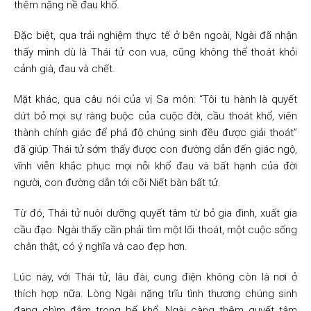
thêm nặng nề đau khổ.
Đặc biệt, qua trải nghiệm thực tế ở bên ngoài, Ngài đã nhận
thấy mình dù là Thái tử con vua, cũng không thể thoát khỏi
cảnh già, đau và chết.
Mặt khác, qua câu nói của vị Sa môn: “Tôi tu hành là quyết
dứt bỏ mọi sự ràng buộc của cuộc đời, cầu thoát khổ, viên
thành chính giác để phả độ chúng sinh đều được giải thoát”
đã giúp Thái tử sớm thấy được con đường dẫn đến giác ngộ,
vĩnh viễn khắc phục mọi nỗi khổ đau và bất hạnh của đời
người, con đường dẫn tới cõi Niết bàn bất tử.
Từ đó, Thái tử nuôi dưỡng quyết tâm từ bỏ gia đình, xuất gia
cầu đạo. Ngài thấy cần phải tìm một lối thoát, một cuộc sống
chân thật, có ý nghĩa và cao đẹp hơn.
Lúc này, với Thái tử, lâu đài, cung điện không còn là nơi ở
thích hợp nữa. Lòng Ngài nặng trĩu tình thương chúng sinh
đang chìm đắm trong bể khổ. Ngài càng thêm quyết tâm