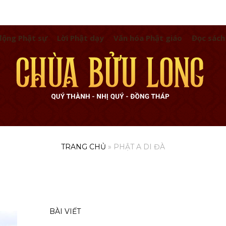
động Phật sự
Lời Phật dạy
Văn hóa Phật giáo
Đọc sách
TRANG CHỦ
»
PHẬT A DI ĐÀ
BÀI VIẾT