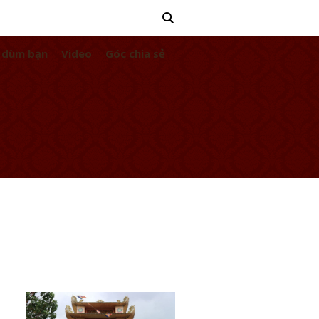
 dùm bạn
Video
Góc chia sẻ