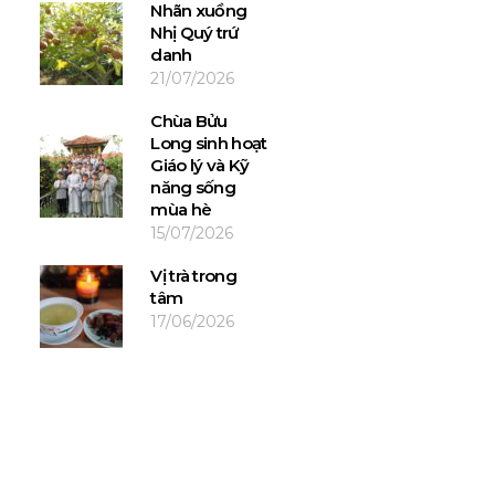
Nhãn xuồng
Nhị Quý trứ
danh
21/07/2026
Chùa Bửu
Long sinh hoạt
Giáo lý và Kỹ
năng sống
mùa hè
15/07/2026
Vị trà trong
tâm
17/06/2026