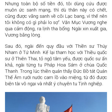
Nhưng toàn bộ số tiền đó, tôi dùng cứu được
muôn ức sanh mạng, thì dù thân này có chết,
cũng được vãng sanh về cõi Lạc bang, vì thế nên
tôi không có gì phải lo sợ”. Văn Mục Vương nghe
qua cảm động, ra lịnh tha bổng. Ngài xin xuất gia,
Vương bằng lòng.
Sau đó, ngài đến quy đầu với Thiền sư Thúy
Nham ở Tứ Minh. Kế lại tham học với Thiều quốc
sư ở Thiên Thai, tỏ ngộ tâm yếu, được quốc sư ấn
khả, ngài từng tu Pháp Hoa Sám ở chùa Quốc
Thanh. Trong lúc thiền quán thấy Đức Bồ tát Quán
Thế Âm rưới nước cam lồ vào miệng, từ đó được
biện tài vô ngại và nhất ý chuyên tu Tịnh nghiệp.