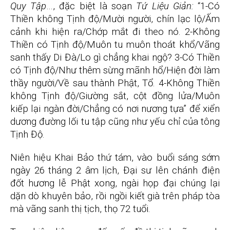
Quy Tập
…, đặc biệt là soạn
Tứ Liệu Giản:
“1-Có
Thiền không Tịnh độ/Mười người, chín lạc lộ/Ấm
cảnh khi hiện ra/Chớp mắt đi theo nó. 2-Không
Thiền có Tịnh độ/Muôn tu muôn thoát khổ/Vãng
sanh thấy Di Đà/Lo gì chẳng khai ngộ? 3-Có Thiền
có Tịnh độ/Như thêm sừng mãnh hổ/Hiện đời làm
thầy người/Về sau thành Phật, Tổ. 4-Không Thiền
không Tịnh độ/Giường sắt, cột đồng lửa/Muôn
kiếp lại ngàn đời/Chẳng có nơi nương tựa” để xiển
dương đường lối tu tập cũng như yếu chỉ của tông
Tịnh Độ.
Niên hiệu Khai Bảo thứ tám, vào buổi sáng sớm
ngày 26 tháng 2 âm lịch, Đại sư lên chánh điện
đốt hương lễ Phật xong, ngài họp đại chúng lại
dặn dò khuyên bảo, rồi ngồi kiết già trên pháp tòa
mà vãng sanh thị tịch, thọ 72 tuổi.