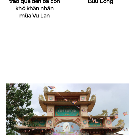
trao quà đến bà con
Bửu Long
khó khăn nhân
mùa Vu Lan