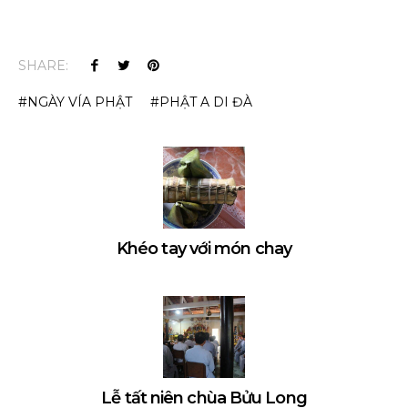
SHARE:
NGÀY VÍA PHẬT
PHẬT A DI ĐÀ
Khéo tay với món chay
Lễ tất niên chùa Bửu Long