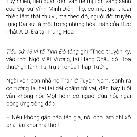
Tuy nhiên, liên quan đến vấn đề thị tịch vãng sanh
của Đại sư Vĩnh Minh-Diên Thọ, có một giai thoại
thiền lâm thật thú vị, mà theo đó, người đời truyền
tụng Đại sư là một trong những hóa thân của Đức
Phật A Di Đà tại Trung Hoa.
Tiểu sử 13 vị tổ Tịnh Độ tông
ghi: “Theo truyện ký,
vào thời Ngô Việt Vương, tại Hàng Châu có Hòa
thượng Hành Tu, trụ trì chùa Pháp Tướng.
Ngài vốn con nhà họ Trần ở Tuyền Nam, sanh ra
có tướng lạ, hai tai dài chấm tới vai, đến bảy tuổi
vẫn không nói. Một hôm có người đùa hỏi, ngài
bỗng ứng tiếng đáp:
– Nếu không gặp bậc tác gia, nói cho lắm chỉ xô
phá lầu khói mà thôi!