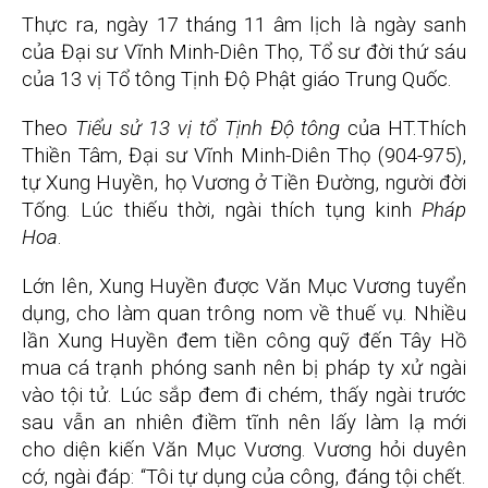
Thực ra, ngày 17 tháng 11 âm lịch là ngày sanh
của Đại sư Vĩnh Minh-Diên Thọ, Tổ sư đời thứ sáu
của 13 vị Tổ tông Tịnh Độ Phật giáo Trung Quốc.
Theo
Tiểu sử 13 vị tổ Tịnh Độ tông
của HT.Thích
Thiền Tâm, Đại sư Vĩnh Minh-Diên Thọ (904-975),
tự Xung Huyền, họ Vương ở Tiền Đường, người đời
Tống. Lúc thiếu thời, ngài thích tụng kinh
Pháp
Hoa
.
Lớn lên, Xung Huyền được Văn Mục Vương tuyển
dụng, cho làm quan trông nom về thuế vụ. Nhiều
lần Xung Huyền đem tiền công quỹ đến Tây Hồ
mua cá trạnh phóng sanh nên bị pháp ty xử ngài
vào tội tử. Lúc sắp đem đi chém, thấy ngài trước
sau vẫn an nhiên điềm tĩnh nên lấy làm lạ mới
cho diện kiến Văn Mục Vương. Vương hỏi duyên
cớ, ngài đáp: “Tôi tự dụng của công, đáng tội chết.