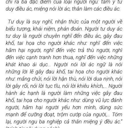
chỉ ra ba đặc điểm của loại người ngu: tâm ý tư
duy điều ác, miệng nói lời ác, thân làm các điều ác.
Tư duy là suy nghĩ, nhận thức của một người về
biểu tượng, khái niệm, phán đoán. Người tư duy ác
tư duy là người chuyên nghĩ đến điều ác, gây đau
khổ, tai họa cho người khác như: nghĩ đến việc
hãm hại người, nghĩ đến việc trả thù người, nghĩ
đến việc cạnh tranh hơn thua, nghĩ đến việc những
khát khao ái dục… Người nói lời ác ngữ là nói
những lời lẽ gây đau khổ, tai họa cho người khác
như: mắng chửi, nói lời hận thù, nói lời dua nịnh, nói
lời gây rối, nói lời tục tĩu, nói lời khiêu khích,… Người
hành ác hạnh là người làm những việc gây đau
khổ, tai họa cho người khác như: dùng vũ lực đánh
người, hãm hại người yếu hơn mình, dùng sức
mạnh để cưỡng đoạt, trộm cướp của người,… Tóm
lại, người ngu ba nghiệp cả thân miệng ý đều ác.”